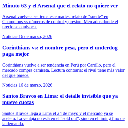
Minuto 63 y el Arsenal que el relato no quiere ver
Arsenal vuelve a ser tema este martes: relato de “suerte” en
Champions vs números de control y presión. Mercados donde el
precio se equivoca.
Noticias
·
16 de marzo, 2026
Corinthians vs: el nombre pesa, pero el underdog
paga mejor
Corinthians vuelve a ser tendencia en Perú por Carrillo, pero el
mercado compra camiseta. Lectura contraria: el rival tiene más valor
del que parece.
Noticias
·
16 de marzo, 2026
Santos Bravos en Lima: el detalle invisible que ya
mueve cuotas
Santos Bravos llega a Lima el 24 de mayo y el mercado ya se
acelera. La ventaja no está en el “sold out”, sino en el timing fino de
la demanda.