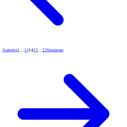
Anterior
1
…
13
14
15
…
22
Siguiente