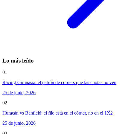
Lo más leído
01
Racing-Gimnasia: el patrón de corners que las cuotas no ven
25 de junio, 2026
02
Huracán vs Banfield: el filo está en el córner, no en el 1X2
25 de junio, 2026
03