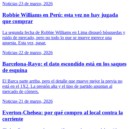
Noticias
·
23 de marzo, 2026
Robbie Williams en Perú: esta vez no hay jugada
que comprar
La segunda fecha de Robbie Williams en Lima disparó búsquedas y
ruido de mercado, pero no todo lo que se mueve merece una
apuesta. Esta vez, pasar.
Noticias
·
22 de marzo, 2026
Barcelona-Rayo: el dato escondido está en los saques
de esquina
El Barça parte arriba, pero el detalle que mueve mejor la previa no
está en el 1X2. La presión alta y el tipo de partido apuntan al
mercado de córners.
Noticias
·
21 de marzo, 2026
Everton-Chelsea: por qué compro al local contra la
corriente