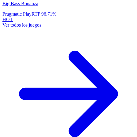
Big Bass Bonanza
Pragmatic Play
RTP
96.71
%
HOT
Ver todos los juegos