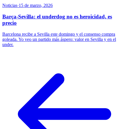
Noticias
·
15 de marzo, 2026
Barça-Sevilla: el underdog no es heroicidad, es
precio
Barcelona recibe a Sevilla este domingo y el consenso compra
goleada. Yo veo un partido más áspero: valor en Sevilla y en el
under.