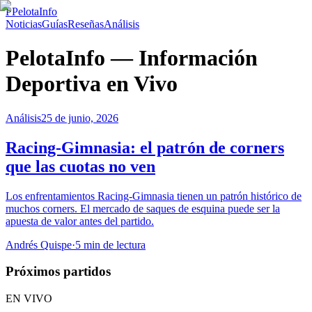
P
PelotaInfo
Noticias
Guías
Reseñas
Análisis
PelotaInfo
—
Información
Deportiva en Vivo
Análisis
25 de junio, 2026
Racing-Gimnasia: el patrón de corners
que las cuotas no ven
Los enfrentamientos Racing-Gimnasia tienen un patrón histórico de
muchos corners. El mercado de saques de esquina puede ser la
apuesta de valor antes del partido.
Andrés Quispe
·
5 min
de lectura
Próximos partidos
EN VIVO