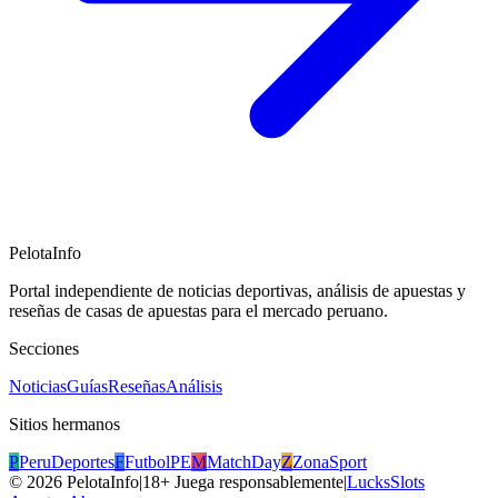
PelotaInfo
Portal independiente de noticias deportivas, análisis de apuestas y
reseñas de casas de apuestas para el mercado peruano.
Secciones
Noticias
Guías
Reseñas
Análisis
Sitios hermanos
P
PeruDeportes
F
FutbolPE
M
MatchDay
Z
ZonaSport
©
2026
PelotaInfo
|
18+ Juega responsablemente
|
LucksSlots