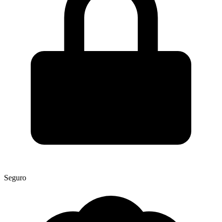
Seguro