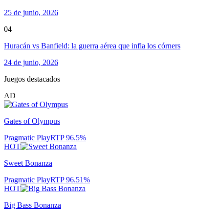
25 de junio, 2026
04
Huracán vs Banfield: la guerra aérea que infla los córners
24 de junio, 2026
Juegos destacados
AD
Gates of Olympus
Pragmatic Play
RTP
96.5
%
HOT
Sweet Bonanza
Pragmatic Play
RTP
96.51
%
HOT
Big Bass Bonanza