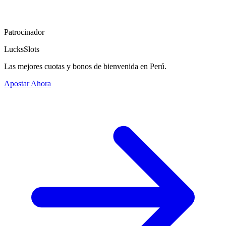
Patrocinador
LucksSlots
Las mejores cuotas y bonos de bienvenida en Perú.
Apostar Ahora