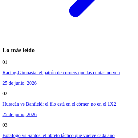
Lo más leído
01
Racing-Gimnasia: el patrón de corners que las cuotas no ven
25 de junio, 2026
02
Huracán vs Banfield: el filo está en el córner, no en el 1X2
25 de junio, 2026
03
Botafogo vs Santos: el libreto táctico que vuelve cada año