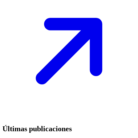
Últimas publicaciones