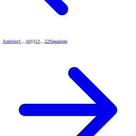
Anterior
1
…
10
11
12
…
22
Siguiente