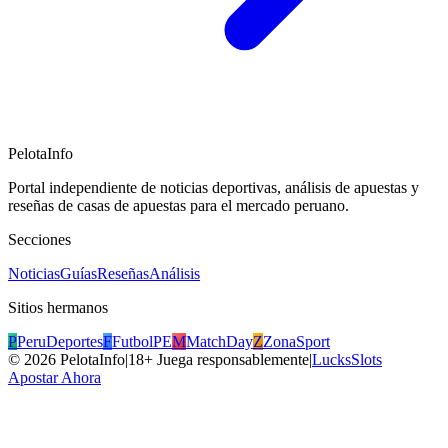
PelotaInfo
Portal independiente de noticias deportivas, análisis de apuestas y
reseñas de casas de apuestas para el mercado peruano.
Secciones
Noticias
Guías
Reseñas
Análisis
Sitios hermanos
P
PeruDeportes
F
FutbolPE
M
MatchDay
Z
ZonaSport
©
2026
PelotaInfo
|
18+ Juega responsablemente
|
LucksSlots
Apostar Ahora