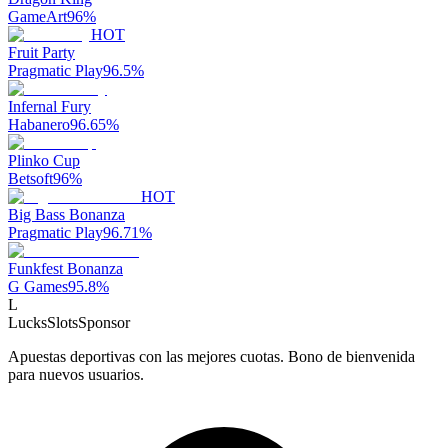
GameArt
96
%
HOT
Fruit Party
Pragmatic Play
96.5
%
Infernal Fury
Habanero
96.65
%
Plinko Cup
Betsoft
96
%
HOT
Big Bass Bonanza
Pragmatic Play
96.71
%
Funkfest Bonanza
G Games
95.8
%
L
LucksSlots
Sponsor
Apuestas deportivas con las mejores cuotas. Bono de bienvenida
para nuevos usuarios.