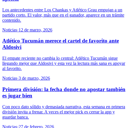
Los antecedentes entre Los Chankas y Atlético Grau empujan a un
partido corto. El valor, más que en el ganador, aparece en un trámite
contenido.
Noticias
·
12 de marzo, 2026
Atlético Tucumán merece el cartel de favorito ante
Aldosivi
El empate reciente no cambia lo central: Atlético Tucumán sigue
llegando mejor que Aldosivi y esta vez la lectura más sana es apoyar
al favorito.
Noticias
·
3 de marzo, 2026
Primera división: la fecha donde no apostar también
es jugar bien
Con poco dato sólido y demasiada narrativa, esta semana en primera
división invita a frenar. A veces el mejor pick es cerrar la app y
guardar banca.
Noticias
·
27 de febrero, 2026