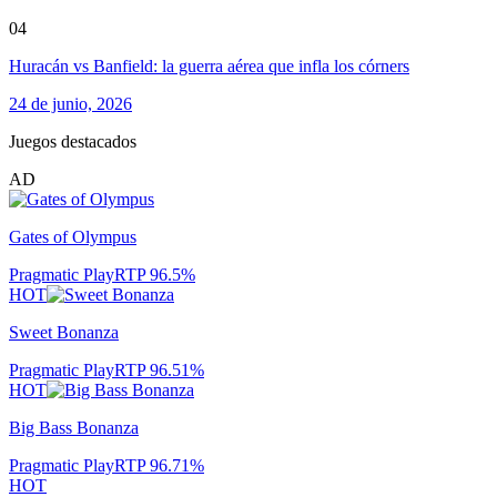
04
Huracán vs Banfield: la guerra aérea que infla los córners
24 de junio, 2026
Juegos destacados
AD
Gates of Olympus
Pragmatic Play
RTP
96.5
%
HOT
Sweet Bonanza
Pragmatic Play
RTP
96.51
%
HOT
Big Bass Bonanza
Pragmatic Play
RTP
96.71
%
HOT