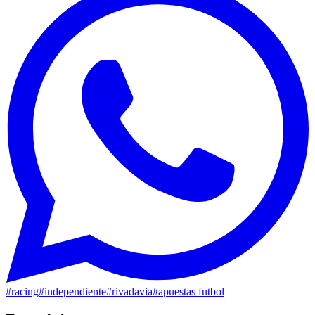
#
racing
#
independiente
#
rivadavia
#
apuestas futbol