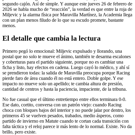
segundo cajón. Así de simple. Y aunque este jueves 26 de febrero de
2026 se habla mucho de “reacción”, la verdad es que entre la roja de
Miljevic y la alarma física por Maravilla Martínez, la Academia llega
con un plan menos filudo de lo que su escudo promete, bastante
menos.
El detalle que cambia la lectura
Primero pegó lo emocional: Miljevic expulsado y llorando, una
postal que no solo te mueve el ánimo, también te desarma escalones
y coberturas para el partido siguiente, porque no es cambiar una
ficha y listo, hay efectos en cadena. Luego cayó lo médico, y ahí sí
se prendieron todas: la salida de Maravilla preocupa porque Racing
pierde faro de área cuando él no está entero. Doble golpe. Y ese
impacto no mueve solo un apellido; te cambia altura de presión,
cantidad de centros y hasta la paciencia, impaciente, de la tribuna.
No fue casual que el último entretiempo entre ellos terminara 0-0.
Ese dato, cortito, conversa con un patrón viejo: cuando Racing
choca con bloques bajos del interior y no puede jalar por dentro, los
primeros 45 se vuelven pesados, trabados, medio ásperos, como
partido de invierno en Matute cuando te cortan cada transición con
falta táctica y el reloj parece ir más lento de lo normal. Existe. No da
brillo, pero existe.