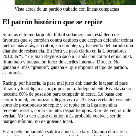
Vista aérea de un partido trabado con líneas compactas
El patrón histórico que se repite
Si miras el tramo largo del fútbol sudamericano, está lleno de
favoritos que se enredan contra equipos que aceptan defender treinta
metros más atrás, sin rubor, sin complejo, y haciendo del partido una
chamba de resistencia. En Perú ya pasó clarito en la Libertadores
2010: la “U” de Juan Reynoso sacó a Lanús con control emocional,
ritmo bajo y ocupación feroz de carriles internos. Directo. No
ganaba el más “grande”; ganaba el que imponía el tipo de partido,
así nomás.
Racing, por historia, la pasa mal justo ahí: cuando le tapan el pase
filtrado y lo obligan a cargar por fuera. Independiente Rivadavia no
necesita 60% de posesión para competir, ni cerca. Le basta con
cerrar frontal, temporizar y llegar vivo al 70. Esa receta del visitante
corto de presupuesto se repite y se repite en la liga argentina
reciente: resistir, cortar circuito, raspar tiempos. Raro de ver, raro de
verdad. Yo lo veo claro: el guion más probable vuelve a ser de
margen mínimo, no de goleada local.
Esa repetición también salpica apuestas, claro. Cuando el relato se