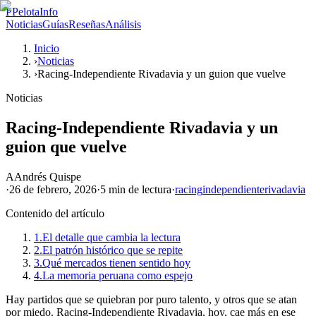
P
PelotaInfo
Noticias
Guías
Reseñas
Análisis
Inicio
›
Noticias
›
Racing-Independiente Rivadavia y un guion que vuelve
Noticias
Racing-Independiente Rivadavia y un
guion que vuelve
A
Andrés Quispe
·
26 de febrero, 2026
·
5 min
de lectura
·
racing
independiente
rivadavia
Contenido del artículo
1.
El detalle que cambia la lectura
2.
El patrón histórico que se repite
3.
Qué mercados tienen sentido hoy
4.
La memoria peruana como espejo
Hay partidos que se quiebran por puro talento, y otros que se atan
por miedo. Racing-Independiente Rivadavia, hoy, cae más en ese