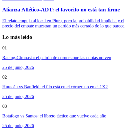
Alianza Atlético-ADT: el favorito no está tan firme
El relato empuja al local en Piura, pero la probabilidad implícita y el
precio del empate muestran un partido más cerrado de lo que parece.
Lo más leído
01
Racing-Gimnasia: el patrón de corners que las cuotas no ven
25 de junio, 2026
02
Huracán vs Banfield: el filo está en el córner, no en el 1X2
25 de junio, 2026
03
Botafogo vs Santos: el libreto táctico que vuelve cada año
25 de junio, 2026